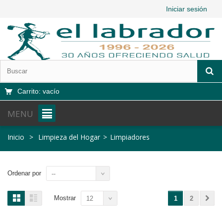
Iniciar sesión
Carrito:
vacío
MENU
Inicio
>
Limpieza del Hogar
>
Limpiadores
Ordenar por
--
Mostrar
12
1
2