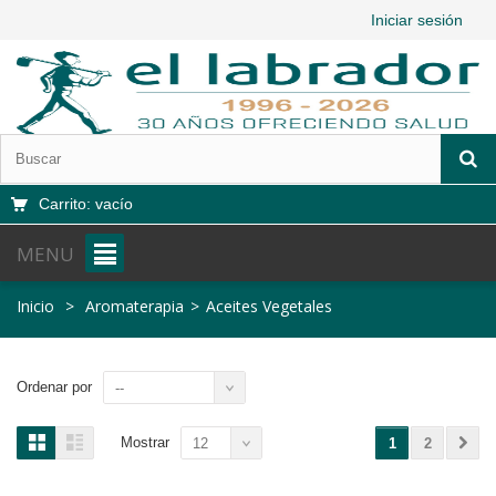
Iniciar sesión
Carrito:
vacío
MENU
Inicio
>
Aromaterapia
>
Aceites Vegetales
Ordenar por
--
Mostrar
12
1
2