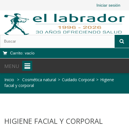
Iniciar sesión
Carrito:
vacío
MENU
Inicio
>
Cosmética natural
>
Cuidado Corporal
>
Higiene
facial y corporal
HIGIENE FACIAL Y CORPORAL