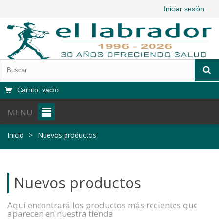
Iniciar sesión
Carrito:
vacío
MENU
Inicio
>
Nuevos productos
Nuevos productos
Aquí encontrará los productos más recientes que
aparecen en nuestra tienda