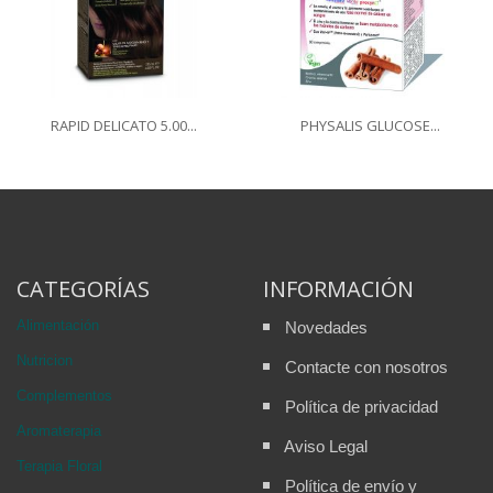
RAPID DELICATO 5.00...
PHYSALIS GLUCOSE...
CATEGORÍAS
INFORMACIÓN
Alimentación
Novedades
Nutricion
Contacte con nosotros
Complementos
Política de privacidad
Aromaterapia
Aviso Legal
Terapia Floral
Política de envío y