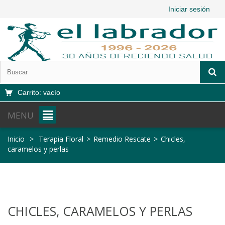
Iniciar sesión
Carrito:
vacío
MENU
Inicio
>
Terapia Floral
>
Remedio Rescate
>
Chicles,
caramelos y perlas
CHICLES, CARAMELOS Y PERLAS