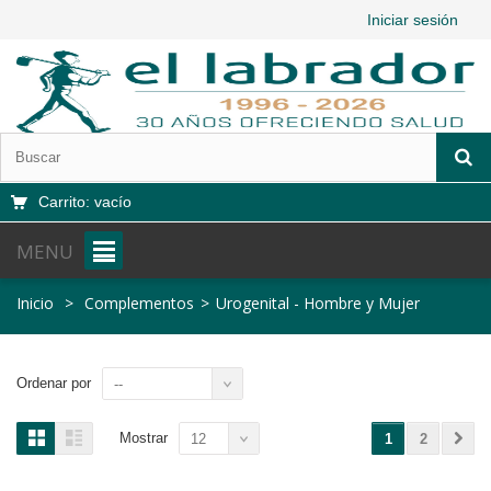
Iniciar sesión
Carrito:
vacío
MENU
Inicio
>
Complementos
>
Urogenital - Hombre y Mujer
Ordenar por
--
Mostrar
12
1
2