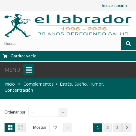
Iniciar sesión
Carrito:
vacío
MENU
Inicio
>
Complementos
>
Estrés, Sueño, Humor,
Concentración
Ordenar por
--
Mostrar
12
1
2
3