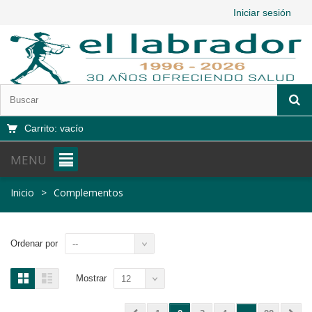
Iniciar sesión
Carrito:
vacío
MENU
Inicio
>
Complementos
Ordenar por
--
Mostrar
12