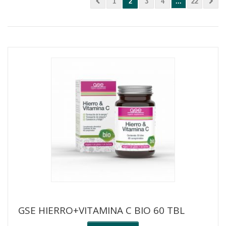
1
2
3
4
...
22
GSE HIERRO+VITAMINA C BIO 60 TBL