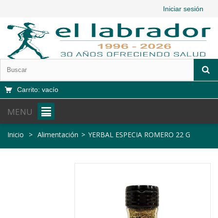
Iniciar sesión
Carrito:
vacío
MENU
Inicio
>
Alimentación
>
YERBAL ESPECIA ROMERO 22 G