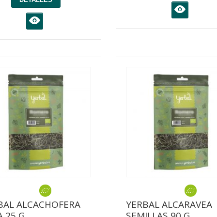
K
K
BAL ALCACHOFERA
YERBAL ALCARAVEA
A 25 G
SEMILLAS 90 G