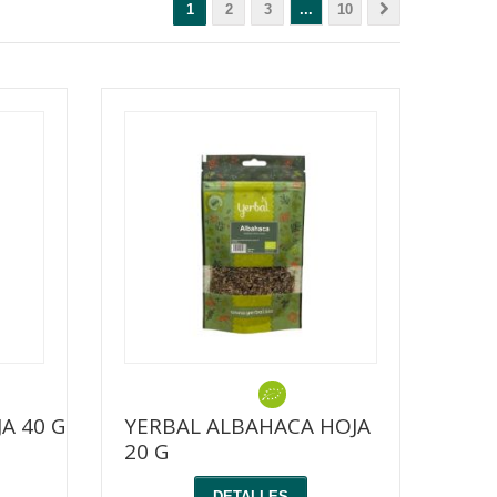
1
2
3
...
10
A 40 G
YERBAL ALBAHACA HOJA
20 G
DETALLES