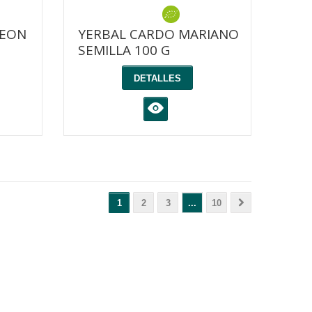
LEON
YERBAL CARDO MARIANO
SEMILLA 100 G
DETALLES
K
1
2
3
...
10