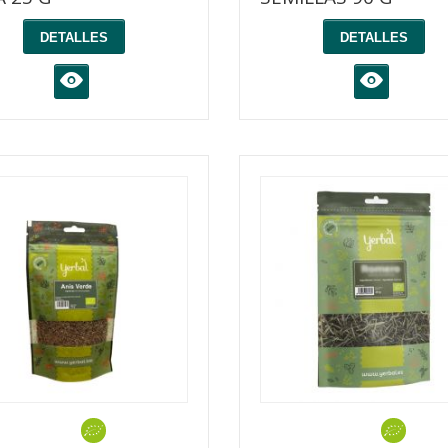
DETALLES
DETALLES
K
K