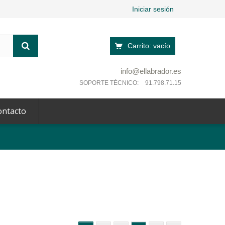
Iniciar sesión
Carrito:
vacío
info@ellabrador.es
SOPORTE TÉCNICO:
91.798.71.15
ontacto