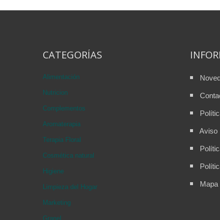
CATEGORÍAS
INFO
Alimentación
Nove
Nutricion
Conta
Complementos
Políti
Aromaterapia
Aviso 
Terapia Floral
Políti
Cosmética natural
Políti
Higiene
Mapa d
Limpieza del Hogar
Marketing
Granel