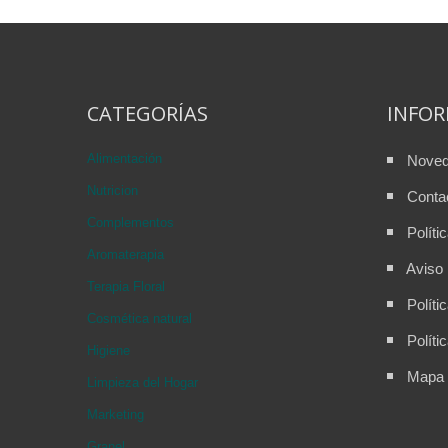
CATEGORÍAS
INFO
Alimentación
Nove
Nutricion
Conta
Complementos
Políti
Aromaterapia
Aviso 
Terapia Floral
Políti
Cosmética natural
Políti
Higiene
Mapa d
Limpieza del Hogar
Marketing
Granel