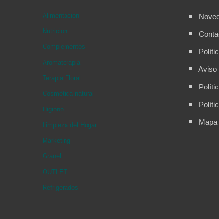
Alimentación
Nove
Nutricion
Conta
Complementos
Políti
Aromaterapia
Aviso 
Terapia Floral
Políti
Cosmética natural
Políti
Higiene
Mapa d
Limpieza del Hogar
Marketing
Granel
OUTLET
Refrigerados