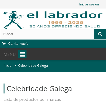
Iniciar sesión
Carrito:
vacío
MENU
Inicio
>
Celebridade Galega
Celebridade Galega
Lista de productos por marcas