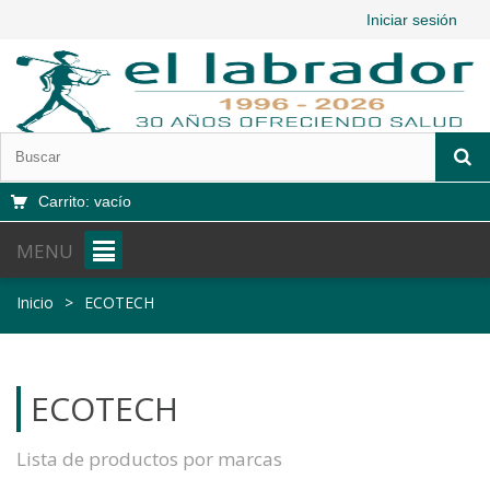
Iniciar sesión
Carrito:
vacío
MENU
Inicio
>
ECOTECH
ECOTECH
Lista de productos por marcas