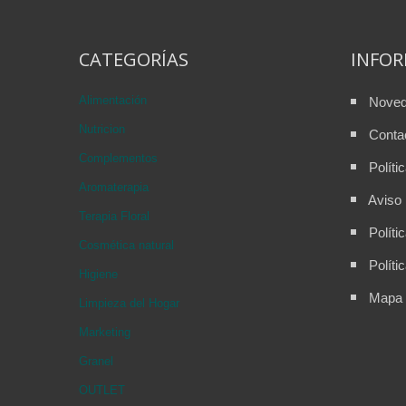
CATEGORÍAS
INFO
Alimentación
Nove
Nutricion
Conta
Complementos
Políti
Aromaterapia
Aviso 
Terapia Floral
Políti
Cosmética natural
Políti
Higiene
Mapa d
Limpieza del Hogar
Marketing
Granel
OUTLET