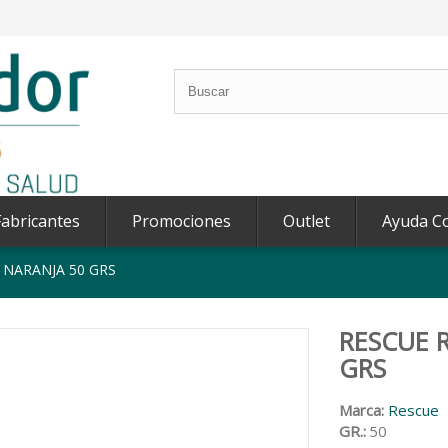
abricantes
Promociones
Outlet
Ayuda C
 NARANJA 50 GRS
RESCUE 
GRS
Marca:
Rescue
GR.:
50