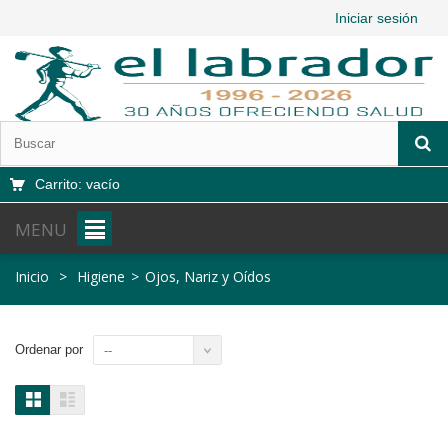
Iniciar sesión
Carrito:
vacío
MENU
Inicio
>
Higiene
>
Ojos, Nariz y Oídos
Ordenar por
--