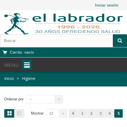
Iniciar sesión
Carrito:
vacío
MENU
Inicio
>
Higiene
Ordenar por
--
Mostrar
12
1
2
3
4
5