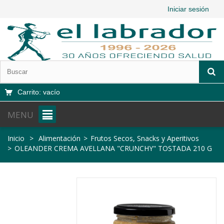
Iniciar sesión
Carrito:
vacío
MENU
Inicio
>
Alimentación
>
Frutos Secos, Snacks y Aperitivos
>
OLEANDER CREMA AVELLANA "CRUNCHY" TOSTADA 210 G