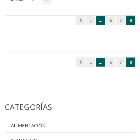
1
...
6
7
8
1
...
6
7
8
CATEGORÍAS
ALIMENTACIÓN