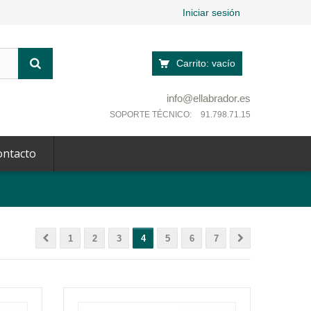
Iniciar sesión
Carrito:
vacío
info@ellabrador.es
SOPORTE TÉCNICO:
91.798.71.15
ontacto
1
2
3
4
5
6
7