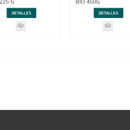
225 G
BIO 450G
DETALLES
DETALLES
K
K