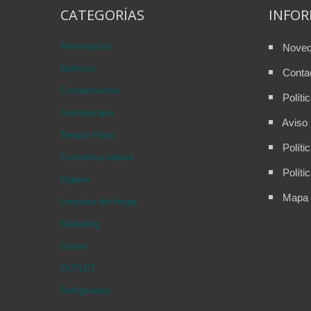
CATEGORÍAS
INFO
Alimentación
Nove
Nutricion
Conta
Complementos
Políti
Aromaterapia
Aviso 
Terapia Floral
Políti
Cosmética natural
Políti
Higiene
Mapa d
Limpieza del Hogar
Marketing
Granel
OUTLET
Refrigerados