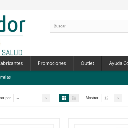
abricantes
Promociones
Outlet
Ayuda C
millas
ar por
Mostrar
--
12