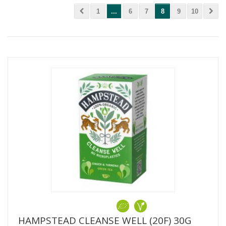
1
...
6
7
8
9
10
HAMPSTEAD CLEANSE WELL (20F) 30G