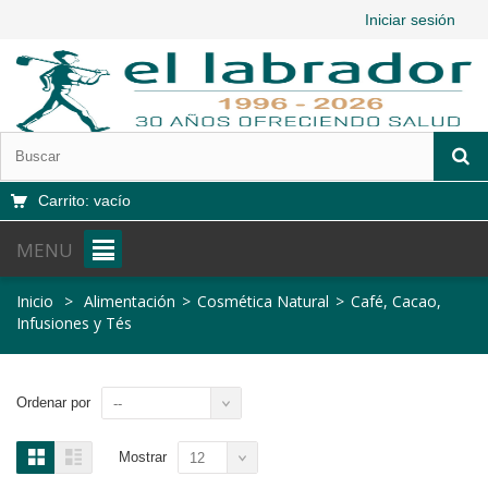
Iniciar sesión
Carrito:
vacío
MENU
Inicio
>
Alimentación
>
Cosmética Natural
>
Café, Cacao,
Infusiones y Tés
Ordenar por
--
Mostrar
12