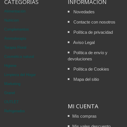
CATEGORÍAS
INFORMACIÓN
Alimentación
Novedades
Nutricion
Contacte con nosotros
Complementos
Política de privacidad
Aromaterapia
Aviso Legal
Terapia Floral
Política de envío y
Cosmética natural
devoluciones
Higiene
Política de Cookies
Limpieza del Hogar
Mapa del sitio
Marketing
Granel
OUTLET
MI CUENTA
Refrigerados
Mis compras
Mis vales descuento