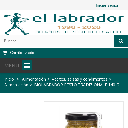
Iniciar sesión
Carrito:
vacío
MENU
Inicio
>
Alimentación
>
Aceites, salsas y condimentos
>
Alimentación
>
BIOLABRADOR PESTO TRADIZIONALE 140 G