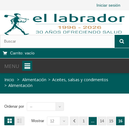
Iniciar sesión
Carrito:
vacío
MENU
Inicio
>
Alimentación
>
Aceites, salsas y condimentos
>
Alimentación
Ordenar por
--
Mostrar
12
1
...
14
15
16