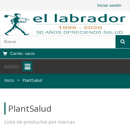
Iniciar sesión
Carrito:
vacío
MENU
Inicio
>
PlantSalud
PlantSalud
Lista de productos por marcas