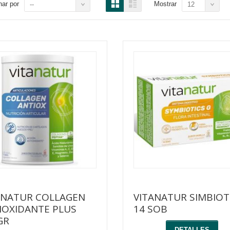
ar por
Mostrar
--
12
ANATUR COLLAGEN
VITANATUR SIMBIOTI
IOXIDANTE PLUS
14 SOB
GR
DETALLES