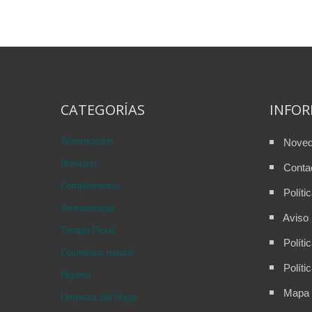
CATEGORÍAS
INFO
Alimentación
Nove
Nutricion
Conta
Complementos
Políti
Aromaterapia
Aviso 
Terapia Floral
Políti
Cosmética natural
Políti
Higiene
Mapa d
Limpieza del Hogar