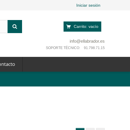
Iniciar sesión
Carrito:
vacío
info@ellabrador.es
SOPORTE TÉCNICO:
91.798.71.15
ontacto