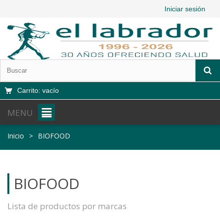
Iniciar sesión
Carrito:
vacío
MENU
Inicio
>
BIOFOOD
BIOFOOD
Lista de productos por marcas