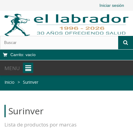
Iniciar sesión
Carrito:
vacío
MENU
Inicio
>
Surinver
Surinver
Lista de productos por marcas