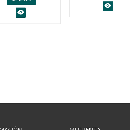
K
K
RMACIÓN
MI CUENTA