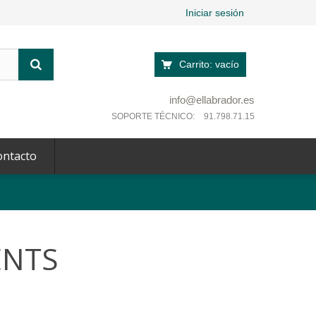
Iniciar sesión
Carrito:
vacío
info@ellabrador.es
SOPORTE TÉCNICO:
91.798.71.15
ontacto
ENTS