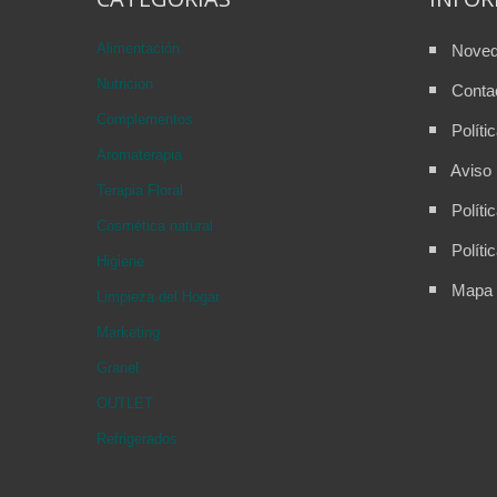
Alimentación
Nove
Nutricion
Conta
Complementos
Políti
Aromaterapia
Aviso 
Terapia Floral
Políti
Cosmética natural
Políti
Higiene
Mapa d
Limpieza del Hogar
Marketing
Granel
OUTLET
Refrigerados