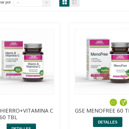
ar por
--
 HIERRO+VITAMINA C
GSE MENOFREE 60 T
60 TBL
DETALLES
DETALLES