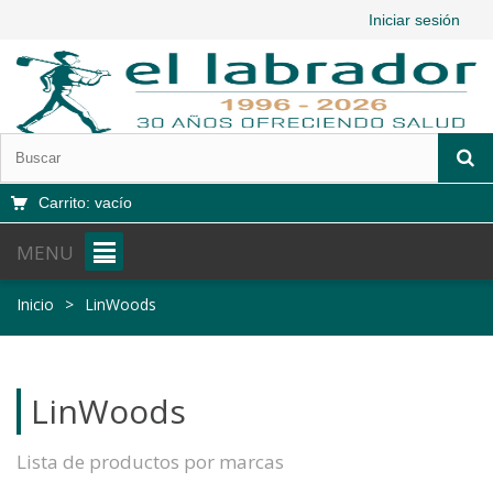
Iniciar sesión
Carrito:
vacío
MENU
Inicio
>
LinWoods
LinWoods
Lista de productos por marcas