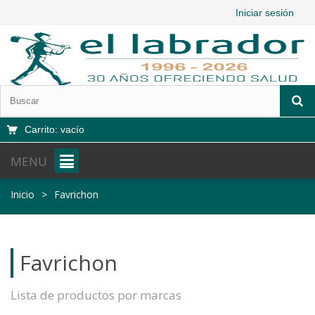
Iniciar sesión
Carrito:
vacío
MENU
Inicio
>
Favrichon
Favrichon
Lista de productos por marcas