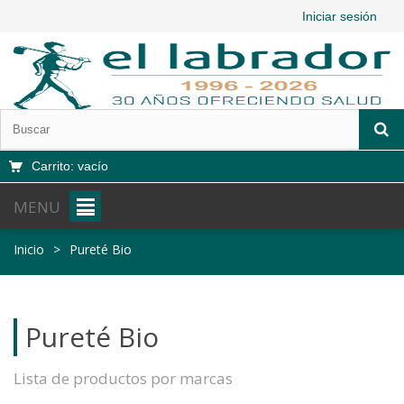
Iniciar sesión
Carrito:
vacío
MENU
Inicio
>
Pureté Bio
Pureté Bio
Lista de productos por marcas