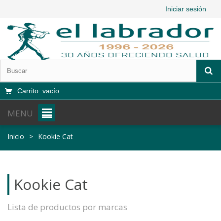
Iniciar sesión
Carrito:
vacío
MENU
Inicio
>
Kookie Cat
Kookie Cat
Lista de productos por marcas