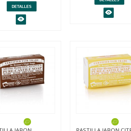
DETALLES
K
K
TILLA JABON
PASTILLA JABON CIT