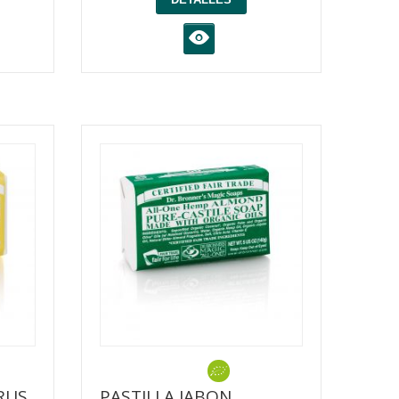
K
RUS
PASTILLA JABON