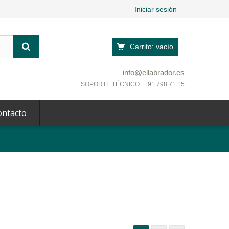
Iniciar sesión
Carrito:
vacío
info@ellabrador.es
SOPORTE TÉCNICO:
91.798.71.15
ontacto