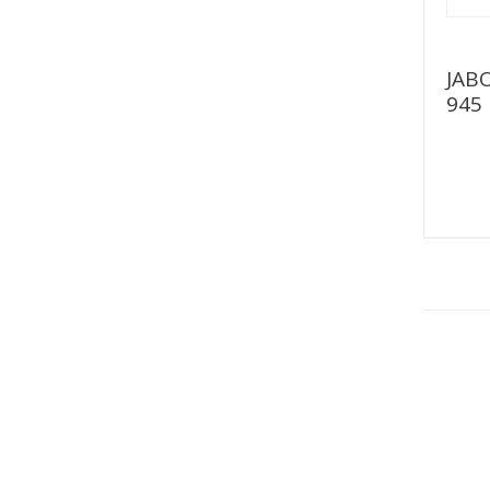
JAB
945