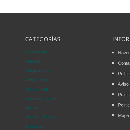
CATEGORÍAS
INFO
Alimentación
Nove
Nutricion
Conta
Complementos
Políti
Aromaterapia
Aviso 
Terapia Floral
Políti
Cosmética natural
Políti
Higiene
Mapa d
Limpieza del Hogar
Marketing