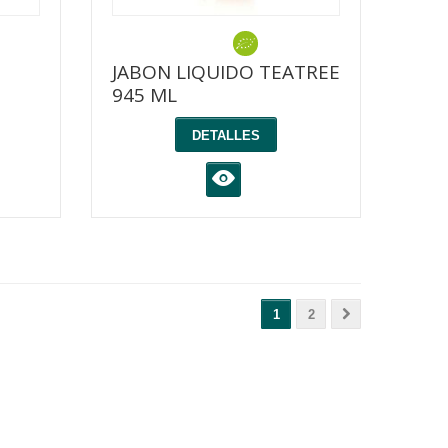
JABON LIQUIDO TEATREE
945 ML
DETALLES
K
1
2