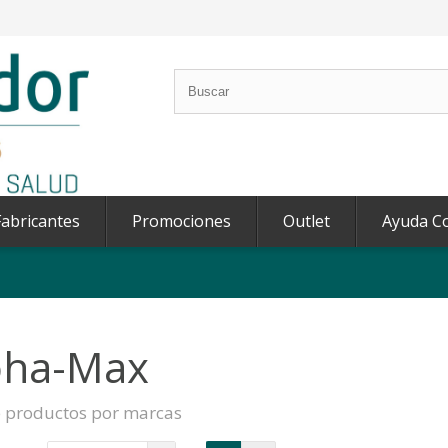
abricantes
Promociones
Outlet
Ayuda C
oha-Max
e productos por marcas