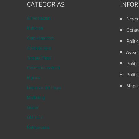
CATEGORÍAS
INFO
Alimentación
Nove
Nutricion
Conta
Complementos
Políti
Aromaterapia
Aviso 
Terapia Floral
Políti
Cosmética natural
Políti
Higiene
Mapa d
Limpieza del Hogar
Marketing
Granel
OUTLET
Refrigerados