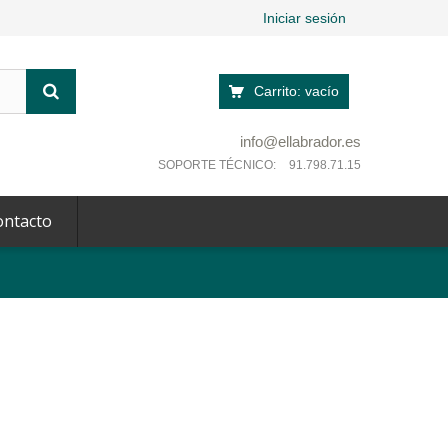
Iniciar sesión
Carrito:
vacío
info@ellabrador.es
SOPORTE TÉCNICO:
91.798.71.15
ontacto